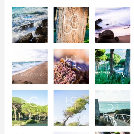
Rompeolas en las
Rocas en el
calas
Corteza de pino
atardecer
Playa de roche
Textura de ancla
Pistas