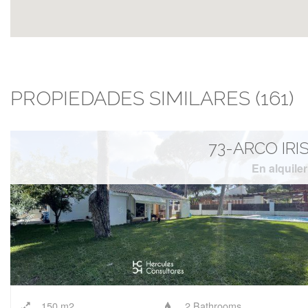
PROPIEDADES SIMILARES (161)
73-ARCO IRI
En alquiler
150 m2
2 Bathrooms