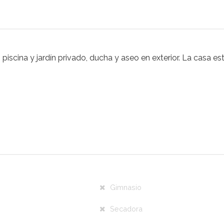
scina y jardín privado, ducha y aseo en exterior. La casa es
Gimnasio
Secadora