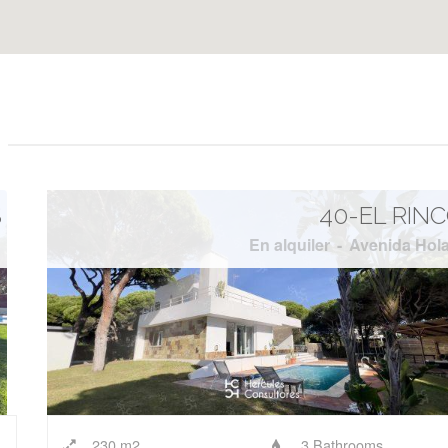
S
40-EL RIN
En alquiler
-
Avenida Hol
230 m2
3 Bathrooms