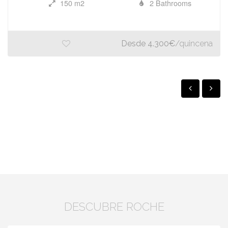
150 m2
2 Bathrooms
Desde 4.300€
/quincena
DESCUBRE ROCHE