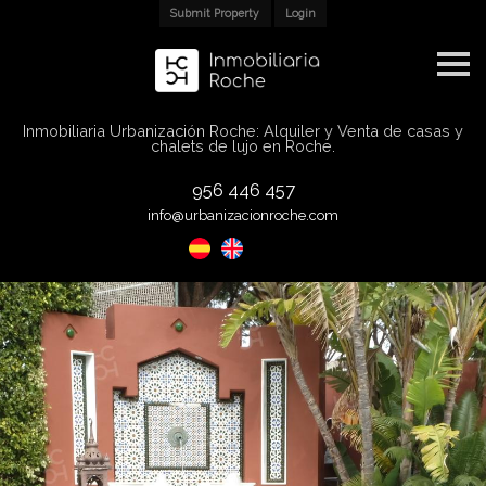
Submit Property
Login
S
k
i
p
n
a
Inmobiliaria Urbanización Roche: Alquiler y Venta de casas y
v
chalets de lujo en Roche.
i
g
a
t
956 446 457
i
o
info@urbanizacionroche.com
n