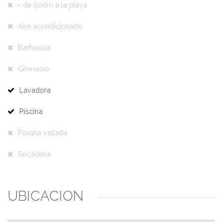
- de 500m a la playa
Aire acondicionado
Barbacoa
Gimnasio
Lavadora
Piscina
Piscina vallada
Secadora
UBICACIÓN