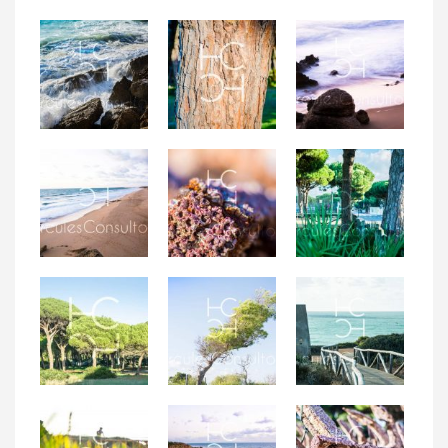
Rompeolas en las
Rocas en el
calas
Corteza de pino
atardecer
Playa de roche
Textura de ancla
Pistas
Parques de roche
Pino gaditano
Paseo del faro