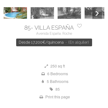
85- VILLA ESPAÑA
Next
Avenida España, Roche
Desde 17.200€
/quincena
·
(En alquiler)
250 sq ft
6 Bedrooms
5 Bathrooms
85
Print this page